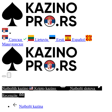
Српски
Lietuvių
Eesti
Español
Македонски
Najboljih kazino
Kripto kazino
Najbolji slotova
Recenzije
Najbolji kazina