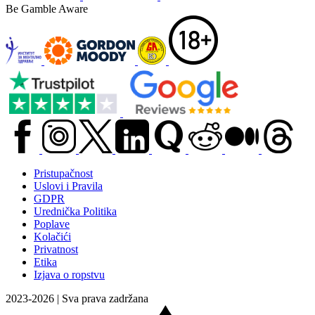
Be Gamble Aware
Pristupačnost
Uslovi i Pravila
GDPR
Urednička Politika
Poplave
Kolačići
Privatnost
Etika
Izjava o ropstvu
2023-2026 | Sva prava zadržana