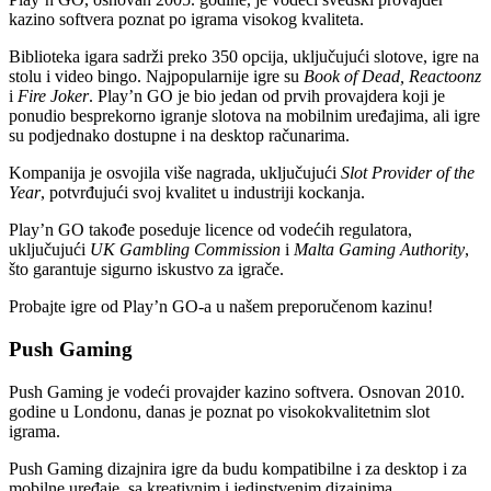
kazino softvera poznat po igrama visokog kvaliteta.
Biblioteka igara sadrži preko 350 opcija, uključujući slotove, igre na
stolu i video bingo. Najpopularnije igre su
Book of Dead, Reactoonz
i
Fire Joker
. Play’n GO je bio jedan od prvih provajdera koji je
ponudio besprekorno igranje slotova na mobilnim uređajima, ali igre
su podjednako dostupne i na desktop računarima.
Kompanija je osvojila više nagrada, uključujući
Slot Provider of the
Year
, potvrđujući svoj kvalitet u industriji kockanja.
Play’n GO takođe poseduje licence od vodećih regulatora,
uključujući
UK Gambling Commission
i
Malta Gaming Authority
,
što garantuje sigurno iskustvo za igrače.
Probajte igre od Play’n GO-a u našem preporučenom kazinu!
Push Gaming
Push Gaming je vodeći provajder kazino softvera. Osnovan 2010.
godine u Londonu, danas je poznat po visokokvalitetnim slot
igrama.
Push Gaming dizajnira igre da budu kompatibilne i za desktop i za
mobilne uređaje, sa kreativnim i jedinstvenim dizajnima.