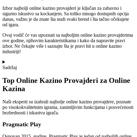
Izbor najbolji online kazino provajderi je ključan za zabavno i
sigurno iskustvo sa kockanjem. Sa toliko mnogo dostupnih opcija
danas, važno je da znate šta nudi svaki brend i šta tačno očekujete
od igara.
Ovaj vodič će vas upoznati sa najboljim online kazino provajderima
ove godine, njihovim karakteristikama i kako da napravite pravi
izbor. Ne čekajte više i saznajte šta je pravi hit u online kazino
industriji!
Sadržaj
Top Online Kazino Provajderi za Online
Kazina
Naši eksperti su izabrali najbolje online kazino provajdere, poznate
po visokokvalitetnim igrama, zanimljivim funkcijama i posvećenosti
bezbednosti i iskustvu igrača.
Pragmatic Play
Osnovan 2015. godine, Pragmatic Play je jedan od najboljih online