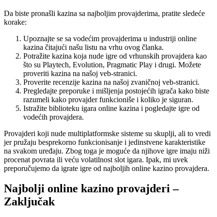
Da biste pronašli kazina sa najboljim provajderima, pratite sledeće
korake:
Upoznajte se sa vodećim provajderima u industriji online
kazina čitajući našu listu na vrhu ovog članka.
Potražite kazina koja nude igre od vrhunskih provajdera kao
što su Playtech, Evolution, Pragmatic Play i drugi. Možete
proveriti kazina na našoj veb-stranici.
Proverite recenzije kazina na našoj zvaničnoj veb-stranici.
Pregledajte preporuke i mišljenja postojećih igrača kako biste
razumeli kako provajder funkcioniše i koliko je siguran.
Istražite biblioteku igara online kazina i pogledajte igre od
vodećih provajdera.
Provajderi koji nude multiplatformske sisteme su skuplji, ali to vredi
jer pružaju besprekorno funkcionisanje i jedinstvene karakteristike
na svakom uređaju. Zbog toga je moguće da njihove igre imaju niži
procenat povrata ili veću volatilnost slot igara. Ipak, mi uvek
preporučujemo da igrate igre od najboljih online kazino provajdera.
Najbolji online kazino provajderi –
Zaključak