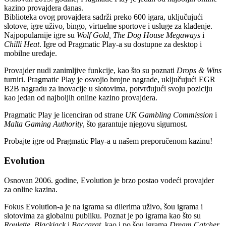
kazino provajdera danas.
Biblioteka ovog provajdera sadrži preko 600 igara, uključujući
slotove, igre uživo, bingo, virtuelne sportove i usluge za klađenje.
Najpopularnije igre su
Wolf Gold, The Dog House Megaways
i
Chilli Heat
. Igre od Pragmatic Play-a su dostupne za desktop i
mobilne uređaje.
Provajder nudi zanimljive funkcije, kao što su poznati
Drops & Wins
turniri. Pragmatic Play je osvojio brojne nagrade, uključujući EGR
B2B nagradu za inovacije u slotovima, potvrđujući svoju poziciju
kao jedan od najboljih online kazino provajdera.
Pragmatic Play je licenciran od strane
UK Gambling Commission
i
Malta Gaming Authority
, što garantuje njegovu sigurnost.
Probajte igre od Pragmatic Play-a u našem preporučenom kazinu!
Evolution
Osnovan 2006. godine, Evolution je brzo postao vodeći provajder
za online kazina.
Fokus Evolution-a je na igrama sa dilerima uživo, šou igrama i
slotovima za globalnu publiku. Poznat je po igrama kao što su
Roulette, Blackjack
i
Baccarat
, kao i po šou igrama
Dream Catcher