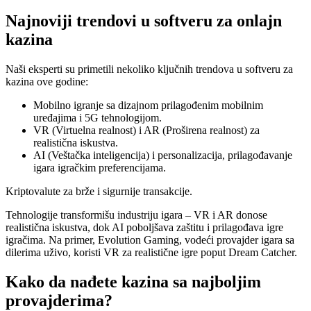
Najnoviji trendovi u softveru za onlajn
kazina
Naši eksperti su primetili nekoliko ključnih trendova u softveru za
kazina ove godine:
Mobilno igranje sa dizajnom prilagođenim mobilnim
uređajima i 5G tehnologijom.
VR (Virtuelna realnost) i AR (Proširena realnost) za
realistična iskustva.
AI (Veštačka inteligencija) i personalizacija, prilagođavanje
igara igračkim preferencijama.
Kriptovalute za brže i sigurnije transakcije.
Tehnologije transformišu industriju igara – VR i AR donose
realistična iskustva, dok AI poboljšava zaštitu i prilagođava igre
igračima. Na primer, Evolution Gaming, vodeći provajder igara sa
dilerima uživo, koristi VR za realistične igre poput Dream Catcher.
Kako da nađete kazina sa najboljim
provajderima?