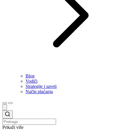
Blog
Vodiči
Strategije i saveti
Način plaćanja
Prikaži više