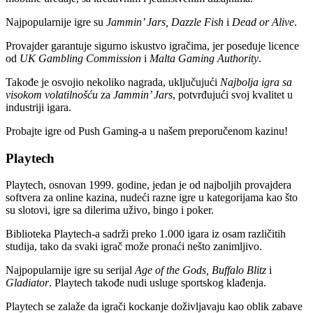
Najpopularnije igre su
Jammin’ Jars, Dazzle Fish
i
Dead or Alive
.
Provajder garantuje sigurno iskustvo igračima, jer poseduje licence
od
UK Gambling Commission
i
Malta Gaming Authority
.
Takođe je osvojio nekoliko nagrada, uključujući
Najbolja igra sa
visokom volatilnošću
za
Jammin’ Jars
, potvrđujući svoj kvalitet u
industriji igara.
Probajte igre od Push Gaming-a u našem preporučenom kazinu!
Playtech
Playtech, osnovan 1999. godine, jedan je od najboljih provajdera
softvera za online kazina, nudeći razne igre u kategorijama kao što
su slotovi, igre sa dilerima uživo, bingo i poker.
Biblioteka Playtech-a sadrži preko 1.000 igara iz osam različitih
studija, tako da svaki igrač može pronaći nešto zanimljivo.
Najpopularnije igre su serijal
Age of the Gods, Buffalo Blitz
i
Gladiator
. Playtech takođe nudi usluge sportskog klađenja.
Playtech se zalaže da igrači kockanje doživljavaju kao oblik zabave