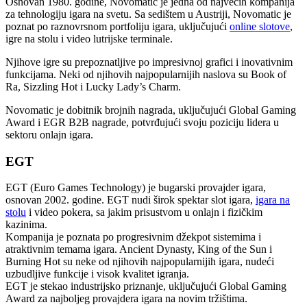
Osnovan 1980. godine, Novomatic je jedna od najvećih kompanija
za tehnologiju igara na svetu. Sa sedištem u Austriji, Novomatic je
poznat po raznovrsnom portfoliju igara, uključujući
online slotove
,
igre na stolu i video lutrijske terminale.
Njihove igre su prepoznatljive po impresivnoj grafici i inovativnim
funkcijama. Neki od njihovih najpopularnijih naslova su Book of
Ra, Sizzling Hot i Lucky Lady’s Charm.
Novomatic je dobitnik brojnih nagrada, uključujući Global Gaming
Award i EGR B2B nagrade, potvrđujući svoju poziciju lidera u
sektoru onlajn igara.
EGT
EGT (Euro Games Technology) je bugarski provajder igara,
osnovan 2002. godine. EGT nudi širok spektar slot igara,
igara na
stolu
i video pokera, sa jakim prisustvom u onlajn i fizičkim
kazinima.
Kompanija je poznata po progresivnim džekpot sistemima i
atraktivnim temama igara. Ancient Dynasty, King of the Sun i
Burning Hot su neke od njihovih najpopularnijih igara, nudeći
uzbudljive funkcije i visok kvalitet igranja.
EGT je stekao industrijsko priznanje, uključujući Global Gaming
Award za najboljeg provajdera igara na novim tržištima.