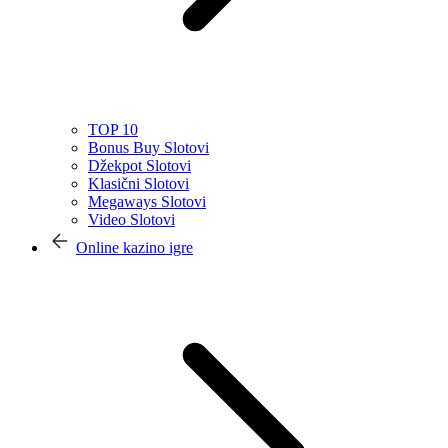
TOP 10
Bonus Buy Slotovi
Džekpot Slotovi
Klasični Slotovi
Megaways Slotovi
Video Slotovi
Online kazino igre